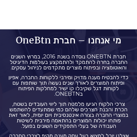
מי אנחנו – חברת OneBtn
חברת ONEBTN נוסדה בשנת 2016, במרוץ השנים
החברה בחרה להתמקד ולהתמקצע בעולמות הדיגיטל
והאוטומציה ובפיתוח מוצרים מתקדמים לניהול עסקים.
כדי להבטיח מענה מדויק ומירבי ללקוחות החברה, אפיון
ופיתוח המוצרים לאורך שנים נעשה תוך שותפות עם
לקוחות דגל שקיבלו קו ישיר למחלקות הפיתוח
בONEBTN.
צרכי הלקוח הגיעו מלמטה תוך ליווי העובדים בשטח,
הכרת והבנת הצרכים שלהם כמי שמתעדים להשתמש
במוצרי החברה בצורה אינטנסיבית ויום יומית, לאור זאת
פותחו יכולות המוצרים בהתאמה מירבית לשיטות
העבודה של בעלי התפקידים השונים בפועל.
אצלנו יוכל למצוא בעל עסק מענה מקיף לצרכי החברה,